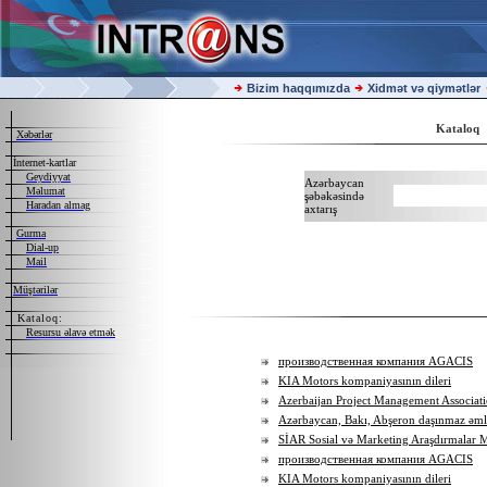
Bizim haqqımızda
Xidmət və qiymətlər
Kataloq
Xəbərlər
İnternet-kartlar
Geydiyyat
Azərbaycan
Məlumat
şəbəkəsində
Haradan almag
axtarış
Gurma
Dial-up
Mail
Müştərilər
Kataloq:
Resursu əlavə etmək
производственная компания AGACIS
KIA Motors kompaniyasının dileri
Azerbaijan Project Management Associat
Azərbaycan, Bakı, Abşeron daşınmaz əml
SİAR Sosial və Marketing Araşdırmalar 
производственная компания AGACIS
KIA Motors kompaniyasının dileri