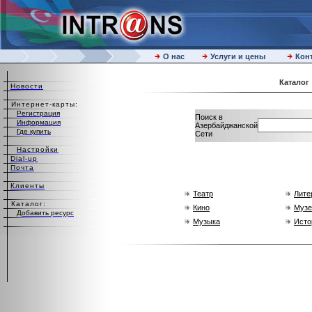
О нас
Услуги и цены
Кон
Каталог
Новости
Интернет-карты:
Регистрация
Поиск в
Информация
Азербайджанской
Где купить
Сети
Настройки
Dial-up
Почта
Клиенты
Театр
Лите
Каталог:
Кино
Музе
Добавить ресурс
Музыка
Исто